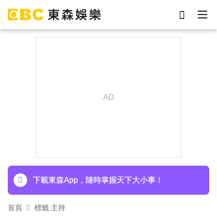
劉真
影片
于朦朧
ian
網紅
7-eleven
女優
謝侑芯
下載東森App，隨時掌握天下大小事！
首頁
標籤 主持