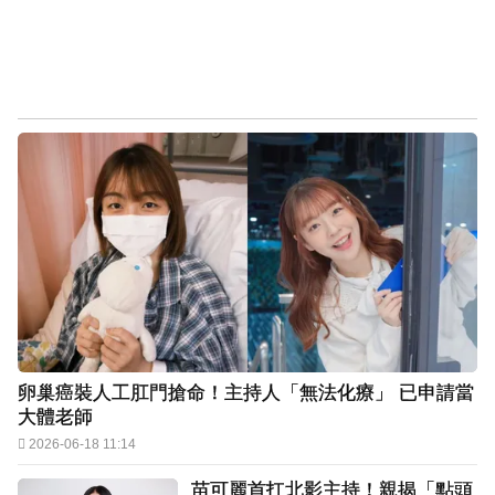
卵巢癌裝人工肛門搶命！主持人「無法化療」 已申請當
大體老師
2026-06-18 11:14
苗可麗首扛北影主持！親揭「點頭