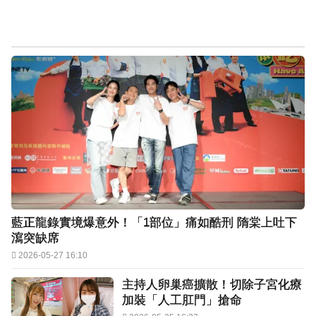
藍正龍錄實境爆意外！「1部位」痛如酷刑 隋棠上吐下
瀉突缺席
2026-05-27 16:10
主持人卵巢癌擴散！切除子宮化療
加裝「人工肛門」搶命