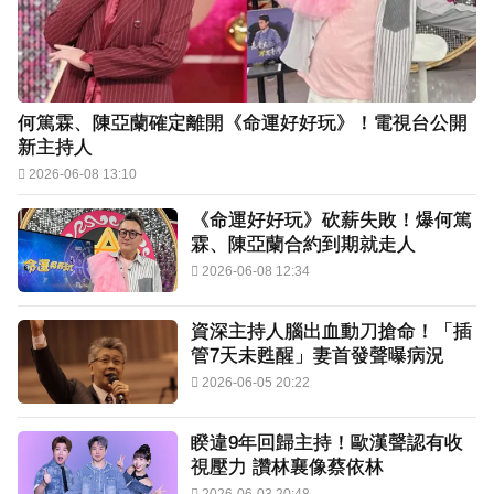
何篤霖、陳亞蘭確定離開《命運好好玩》！電視台公開
新主持人
2026-06-08 13:10
《命運好好玩》砍薪失敗！爆何篤
霖、陳亞蘭合約到期就走人
2026-06-08 12:34
資深主持人腦出血動刀搶命！「插
管7天未甦醒」妻首發聲曝病況
2026-06-05 20:22
睽違9年回歸主持！歐漢聲認有收
視壓力 讚林襄像蔡依林