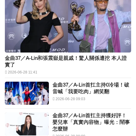
金曲37／A-Lin和張震嶽是親戚！驚人關係遭挖 本人證
實了
2026-06-28 11:41
金曲37／A-Lin首扛主持0冷場！破
音喊「我要吃肉」網笑翻
2026-06-28 09:03
金曲37／A-Lin首扛主持獲好評！
嬰兒車「真實內容物」曝光：鬧事
怎麼辦