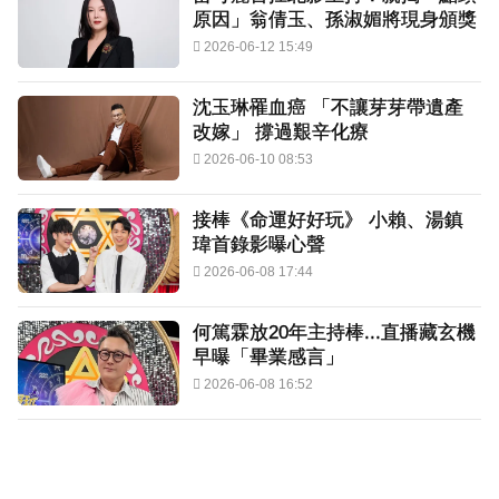
原因」翁倩玉、孫淑媚將現身頒獎
2026-06-12 15:49
沈玉琳罹血癌 「不讓芽芽帶遺產
改嫁」 撐過艱辛化療
2026-06-10 08:53
接棒《命運好好玩》 小賴、湯鎮
瑋首錄影曝心聲
2026-06-08 17:44
何篤霖放20年主持棒...直播藏玄機
早曝「畢業感言」
2026-06-08 16:52