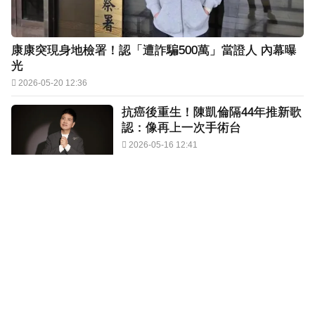
康康突現身地檢署！認「遭詐騙500萬」當證人 內幕曝
光
2026-05-20 12:36
抗癌後重生！陳凱倫隔44年推新歌
認：像再上一次手術台
2026-05-16 12:41
不只入圍！A-Lin確定接下主持
棒 陳明珠、鼓鼓搭檔紅毯
2026-05-15 12:40
才許願再活5年...主持人「抗癌10
年」病逝 享年37歲
2026-05-03 15:41