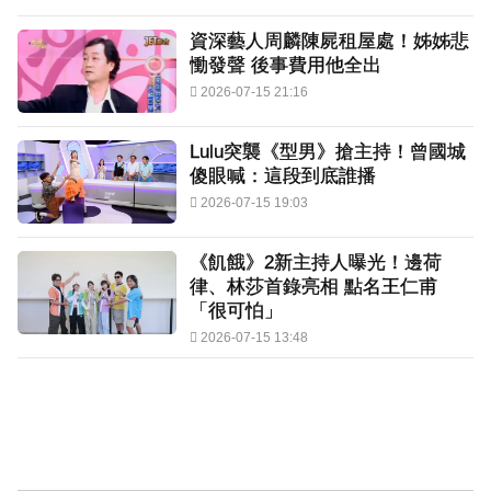
資深藝人周麟陳屍租屋處！姊姊悲
慟發聲 後事費用他全出
2026-07-15 21:16
Lulu突襲《型男》搶主持！曾國城
傻眼喊：這段到底誰播
2026-07-15 19:03
《飢餓》2新主持人曝光！邊荷
律、林莎首錄亮相 點名王仁甫
「很可怕」
2026-07-15 13:48