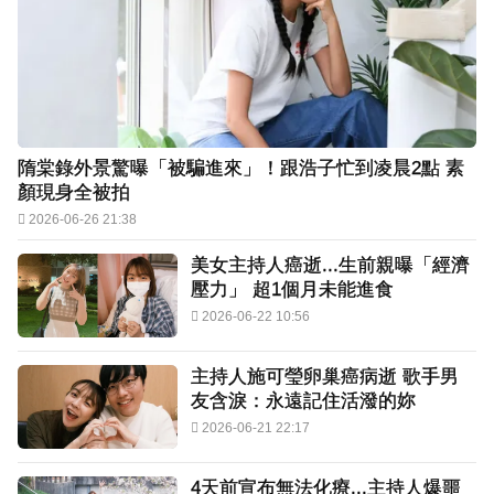
隋棠錄外景驚曝「被騙進來」！跟浩子忙到凌晨2點 素
顏現身全被拍
2026-06-26 21:38
美女主持人癌逝...生前親曝「經濟
壓力」 超1個月未能進食
2026-06-22 10:56
主持人施可瑩卵巢癌病逝 歌手男
友含淚：永遠記住活潑的妳
2026-06-21 22:17
4天前宣布無法化療...主持人爆噩