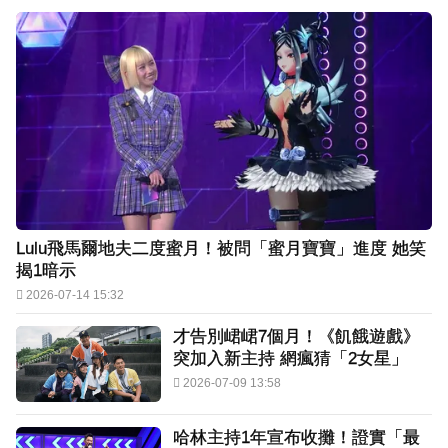
Lulu飛馬爾地夫二度蜜月！被問「蜜月寶寶」進度 她笑
揭1暗示
2026-07-14 15:32
才告別峮峮7個月！《飢餓遊戲》
突加入新主持 網瘋猜「2女星」
2026-07-09 13:58
哈林主持1年宣布收攤！證實「最