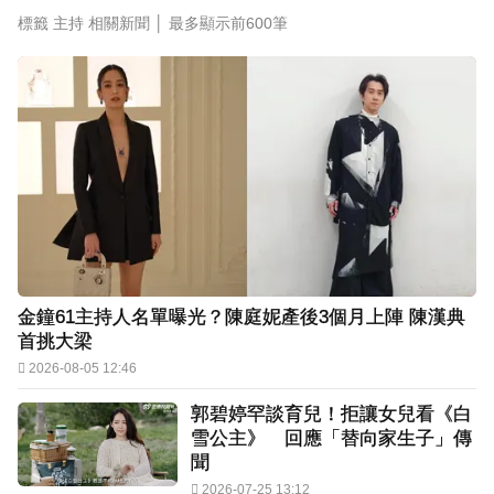
標籤 主持 相關新聞 │
最多顯示前600筆
金鐘61主持人名單曝光？陳庭妮產後3個月上陣 陳漢典
首挑大梁
2026-08-05 12:46
郭碧婷罕談育兒！拒讓女兒看《白
雪公主》 回應「替向家生子」傳
聞
2026-07-25 13:12