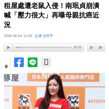
租屋處遭老鼠入侵！南珉貞崩潰
下載東森App，隨時掌握天下大小事！
喊「壓力很大」再曝母親抗癌近
42歲情色女星要結婚了！甜嫁「前職棒選手」浪
況
漫告白：迅速奪走我的心
2026-06-04
12:00
記者 沈芳宇
00:00
分享