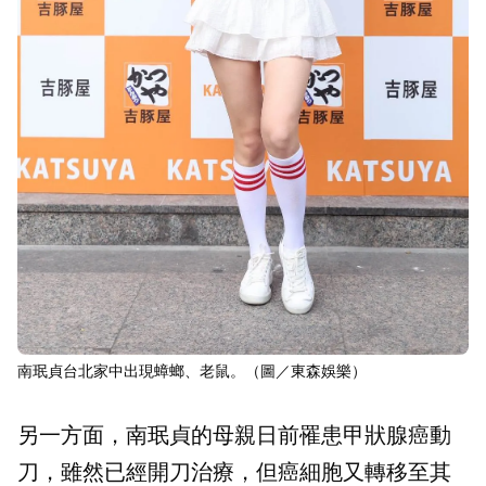
南珉貞台北家中出現蟑螂、老鼠。（圖／東森娛樂）
另一方面，南珉貞的母親日前罹患甲狀腺癌動
刀，雖然已經開刀治療，但癌細胞又轉移至其