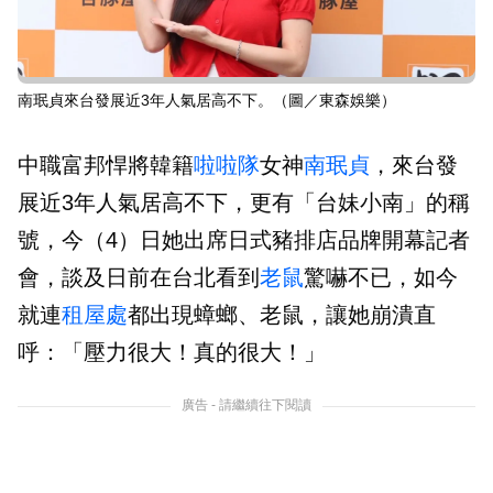
南珉貞來台發展近3年人氣居高不下。（圖／東森娛樂）
中職富邦悍將韓籍
啦啦隊
女神
南珉貞
，來台發
展近3年人氣居高不下，更有「台妹小南」的稱
號，今（4）日她出席日式豬排店品牌開幕記者
會，談及日前在台北看到
老鼠
驚嚇不已，如今
就連
租屋處
都出現蟑螂、老鼠，讓她崩潰直
呼：「壓力很大！真的很大！」
廣告 - 請繼續往下閱讀