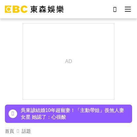
劉真
影片
7-eleven
女優
ian
網紅
謝侑芯
于朦朧
下載東森App，隨時掌握天下大小事！
42歲情色女星要結婚了！甜嫁「前職棒選手」浪
漫告白：迅速奪走我的心
吳東諺結婚10年超寵妻！「主動帶娃」羨煞人妻
女星 她認了：心很酸
八點檔女神美照遭放大腳趾！被酸「暗沉皺褶」本
首頁
話題
人無奈回應