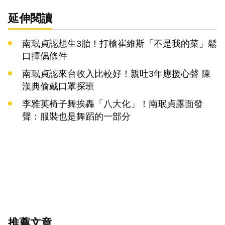
延伸閱讀
南珉貞認想生3胎！打槍崔維斯「不是我的菜」鬆
口擇偶條件
南珉貞認來台收入比較好！親吐3年應援心聲 陳
漢典偷戴口罩探班
李雅英椅子舞挨轟「八大化」！南珉貞露面發
聲：服裝也是舞蹈的一部分
推薦文章