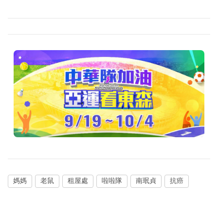
媽媽
老鼠
租屋處
啦啦隊
南珉貞
抗癌